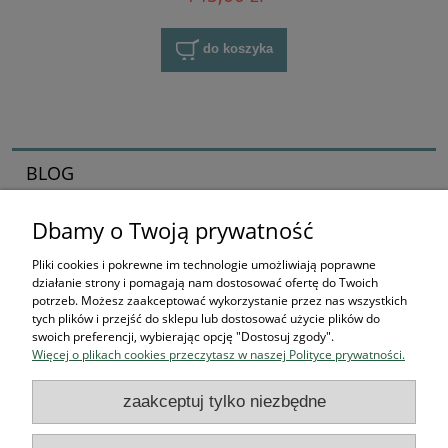
do koszyka
BLOG
Dbamy o Twoją prywatność
Zaczynamy kolekcjonerska przygodę
16-04-2026 , Stworek
Pliki cookies i pokrewne im technologie umożliwiają poprawne
działanie strony i pomagają nam dostosować ofertę do Twoich
Jak zacząć kolekcjonować
potrzeb. Możesz zaakceptować wykorzystanie przez nas wszystkich
tych plików i przejść do sklepu lub dostosować użycie plików do
figurki? Przewodnik dla
swoich preferencji, wybierając opcję "Dostosuj zgody".
Więcej o plikach cookies przeczytasz w naszej Polityce prywatności.
przyszłych bohaterów
zaakceptuj tylko niezbędne
czytaj całość »