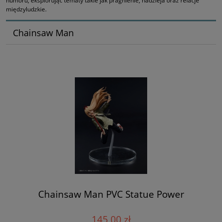
humoru, eksplorując tematy takie jak pragnienie, nadzieja oraz relacje
międzyludzkie.
Chainsaw Man
Chainsaw Man PVC Statue Power
145,00 zł