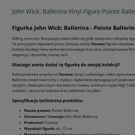
John Wick: Ballerina Vinyl Figure Pointe Ball
Figurka John Wick: Ballerina - Pointe Ballerin
Odkryj mroczny i fascynujący świat elitarnej gildii zabójców z oficjalną fi
Ta precyzyjnie wykonana przez cenioną markę
Youtooz
figurka winylowa
kolekcji każdego fana bezkompromisowego kina akcji. Zainspirowana film
elegancję i dynamikę znanej serii.
Dlaczego warto dodać tę figurkę do swojej kolekcji?
Kolekcjonerskie projekty od
Youtooz
słyną z unikalnego, lekko stylizowan
Ballerina został stworzony z myślą o najbardziej wymagających popkultur
ukrytym, niebezpiecznym charakterem świata, w którym rządzi High Table
trwałość, nasycenie kolorów oraz stabilność na półce.
Specyfikacja techniczna produktu
Nazwa postaci:
Pointe Ballerina
Uniwersum / Licencja:
John Wick: Ballerina
Producent:
Youtooz
Wysokość figurki:
ok. 12 cm
Materiał wykonania:
Wysokiej jakości winyl (Vinyl Figure)