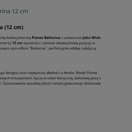
erina 12 cm
a (12 cm)
gurką kolekcjonerską
Pointe Ballerina
z uniwersum
John Wick
.
 mierzy
12 cm
wysokości i stanowi obowiązkową pozycję w
owym spin-offem "Ballerina", perfekcyjnie oddaje zabójczą
ego designu oraz najwyższej dbałości o detale. Model Pointe
owych entuzjastach. Łączy w sobie klasyczną, baletową pozę z
. Zastosowanie wysokiej jakości winylu gwarantuje doskonałą