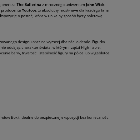
kcjonerską
The Ballerina
z mrocznego uniwersum
John Wick
.
 producenta
Youtooz
to absolutny must-have dla każdego fana
ą ekspozycję o postać, która w unikalny sposób łączy baletową
izowanego designu oraz najwyższej dbałości o detale. Figurka
nie oddając charakter świata, w którym rządzi High Table.
nie barw, trwałość i stabilność figury na półce lub w gablotce.
indow Box), idealne do bezpiecznej ekspozycji bez konieczności