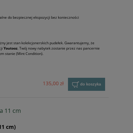
lne do bezpiecznej ekspozycji bez konieczności
ny jest stan kolekcjonerskich pudełek. Gwarantujemy, że
cji
Youtooz
. Twój nowy nabytek zostanie przez nas pancernie
m stanie (Mint Condition).
135,00 zł
do koszyka
na 11 cm
11 cm)