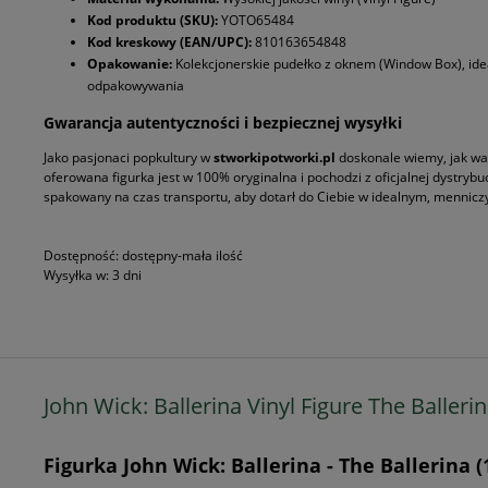
Kod produktu (SKU):
YOTO65484
Kod kreskowy (EAN/UPC):
810163654848
Opakowanie:
Kolekcjonerskie pudełko z oknem (Window Box), idea
odpakowywania
Gwarancja autentyczności i bezpiecznej wysyłki
Jako pasjonaci popkultury w
stworkipotworki.pl
doskonale wiemy, jak waż
oferowana figurka jest w 100% oryginalna i pochodzi z oficjalnej dystrybu
spakowany na czas transportu, aby dotarł do Ciebie w idealnym, menniczy
Dostępność:
dostępny-mała ilość
Wysyłka w:
3 dni
John Wick: Ballerina Vinyl Figure The Balleri
Figurka John Wick: Ballerina - The Ballerina (