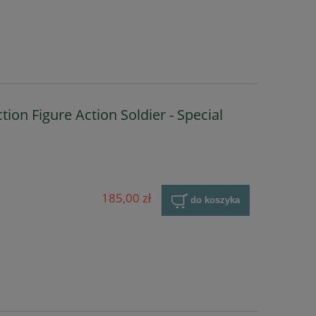
ction Figure Action Soldier - Special
185,00 zł
do koszyka