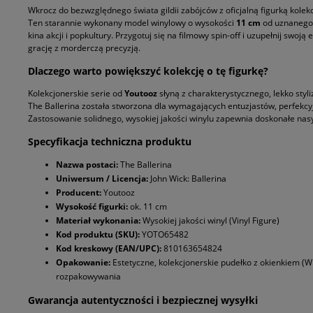
Wkrocz do bezwzględnego świata gildii zabójców z oficjalną figurką kole
Ten starannie wykonany model winylowy o wysokości
11 cm
od uznanego
kina akcji i popkultury. Przygotuj się na filmowy spin-off i uzupełnij swoj
grację z morderczą precyzją.
Dlaczego warto powiększyć kolekcję o tę figurkę?
Kolekcjonerskie serie od
Youtooz
słyną z charakterystycznego, lekko styl
The Ballerina została stworzona dla wymagających entuzjastów, perfekcyj
Zastosowanie solidnego, wysokiej jakości winylu zapewnia doskonałe nasyce
Specyfikacja techniczna produktu
Nazwa postaci:
The Ballerina
Uniwersum / Licencja:
John Wick: Ballerina
Producent:
Youtooz
Wysokość figurki:
ok. 11 cm
Materiał wykonania:
Wysokiej jakości winyl (Vinyl Figure)
Kod produktu (SKU):
YOTO65482
Kod kreskowy (EAN/UPC):
810163654824
Opakowanie:
Estetyczne, kolekcjonerskie pudełko z okienkiem (W
rozpakowywania
Gwarancja autentyczności i bezpiecznej wysyłki