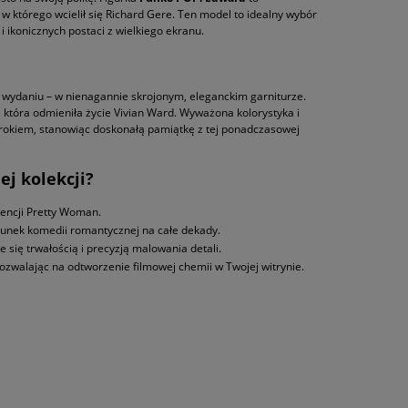
, w którego wcielił się Richard Gere. Ten model to idealny wybór
i ikonicznych postaci z wielkiego ekranu.
wydaniu – w nienagannie skrojonym, eleganckim garniturze.
i, która odmieniła życie Vivian Ward. Wyważona kolorystyka i
rokiem, stanowiąc doskonałą pamiątkę z tej ponadczasowej
ej kolekcji?
cencji Pretty Woman.
tunek komedii romantycznej na całe dekady.
e się trwałością i precyzją malowania detali.
pozwalając na odtworzenie filmowej chemii w Twojej witrynie.