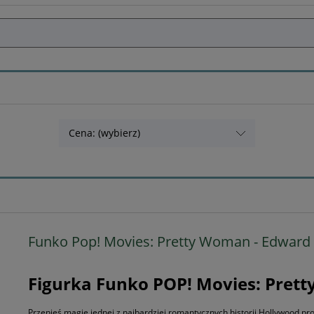
Cena: (wybierz)
Funko Pop! Movies: Pretty Woman - Edward
Figurka Funko POP! Movies: Pret
Przenieś magię jednej z najbardziej romantycznych historii Hollywood pro