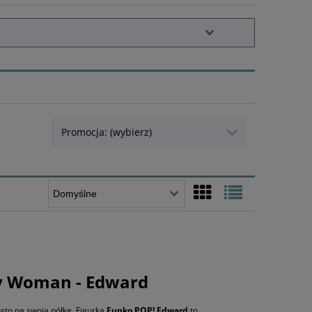
Promocja: (wybierz)
ty Woman - Edward
sto na swoją półkę. Figurka
Funko POP! Edward
to