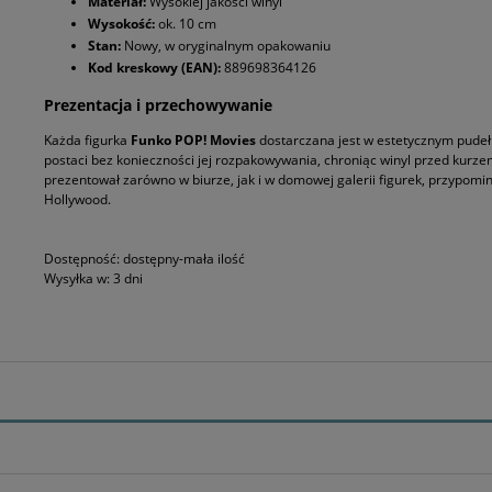
Materiał:
Wysokiej jakości winyl
Wysokość:
ok. 10 cm
Stan:
Nowy, w oryginalnym opakowaniu
Kod kreskowy (EAN):
889698364126
Prezentacja i przechowywanie
Każda figurka
Funko POP! Movies
dostarczana jest w estetycznym pudeł
postaci bez konieczności jej rozpakowywania, chroniąc winyl przed kurz
prezentował zarówno w biurze, jak i w domowej galerii figurek, przypomi
Hollywood.
Dostępność:
dostępny-mała ilość
Wysyłka w:
3 dni