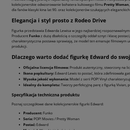
kolekcjonerskie odwzorowanie bohatera kultowego filmu
Pretty Woman
dla fanów klasyki kina lat 90. oraz kolekcjonerów szukających eleganckich 
Elegancja i styl prosto z Rodeo Drive
Figurka przedstawia Edwarda Lewisa w jego najbardziej rozpoznawalnym 
Producent
Funko
z dużą dbałością o szczegóły oddał sznyt i klasę postac
charakterystyczna postawa sprawiają, że model ten emanuje filmowym u
produkcji.
Dlaczego warto dodać figurkę Edward do swoj
Oficjalna licencja filmowa:
Produkt autentyczny, stworzony na li
Ikona popkultury:
Edward Lewis to postać, która zdefiniowała ga
Wysoka jakość wykonania:
Model z serii POP! Vinyl charakteryzuj
Idealny do kompletu:
Tworzy perfekcyjną parę z figurką Vivian, 
Specyfikacja techniczna produktu
Poznaj szczegółowe dane kolekcjonerskie figurki Edward:
Producent:
Funko
Seria:
POP! Movies / Pretty Woman
Postać:
Edward