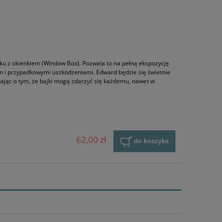
ku z okienkiem (Window Box). Pozwala to na pełną ekspozycję
em i przypadkowymi uszkodzeniami. Edward będzie się świetnie
nając o tym, że bajki mogą zdarzyć się każdemu, nawet w
62,00 zł
do koszyka