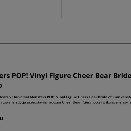
rs POP! Vinyl Figure Cheer Bear Bride
o
Bears x Universal Monsters POP! Vinyl Figure Cheer Bear Bride of Frankenst
itowana edycja przedstawia radosną Cheer Bear (Ciesznotkę) w ikonicznej styliz
tu