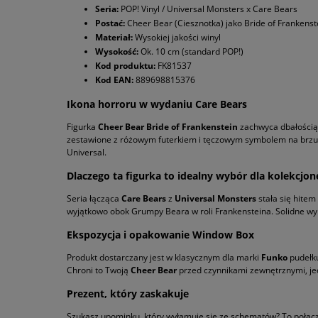
Seria:
POP! Vinyl / Universal Monsters x Care Bears
Postać:
Cheer Bear (Ciesznotka) jako Bride of Frankenst
Materiał:
Wysokiej jakości winyl
Wysokość:
Ok. 10 cm (standard POP!)
Kod produktu:
FK81537
Kod EAN:
889698815376
Ikona horroru w wydaniu Care Bears
Figurka
Cheer Bear Bride of Frankenstein
zachwyca dbałością 
zestawione z różowym futerkiem i tęczowym symbolem na brzus
Universal.
Dlaczego ta figurka to idealny wybór dla kolekcjon
Seria łącząca
Care Bears
z
Universal Monsters
stała się hitem
wyjątkowo obok Grumpy Beara w roli Frankensteina. Solidne wyko
Ekspozycja i opakowanie Window Box
Produkt dostarczany jest w klasycznym dla marki
Funko
pudełku
Chroni to Twoją
Cheer Bear
przed czynnikami zewnętrznymi, jed
Prezent, który zaskakuje
Szukasz upominku, który wyłamuje się ze schematów? To połącz