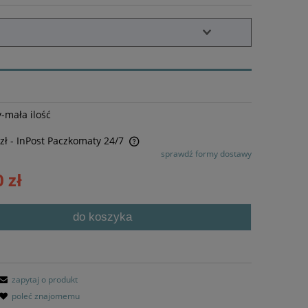
-mała ilość
zł
- InPost Paczkomaty 24/7
sprawdź formy dostawy
awiera ewentualnych kosztów
 zł
do koszyka
zapytaj o produkt
poleć znajomemu