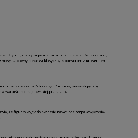
ysoką fryzurę z białymi pasmami oraz białą suknię Narzeczonej,
je nowy, zabawny kontekst klasycznym potworom z uniwersum
 uzupełnia kolekcję "strasznych" misiów, prezentując się
a wartości kolekcjonerskiej przez lata.
rawia, że figurka wygląda świetnie nawet bez rozpakowywania.
.
awek retro oraz entuzjastów nowoczesnego designu. Figurka