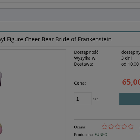
yl Figure Cheer Bear Bride of Frankenstein
Dostępność:
dostępny
Wysyłka w:
3 dni
Dostawa:
od 10,00 
Cena nie z
65,00
Cena:
płatności
szt.
Ocena:
Producent:
FUNKO