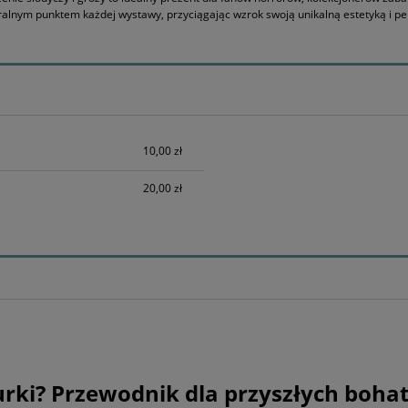
tralnym punktem każdej wystawy, przyciągając wzrok swoją unikalną estetyką i 
h kosztów
10,00 zł
20,00 zł
urki? Przewodnik dla przyszłych boha