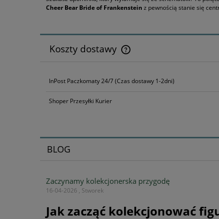
Cheer Bear Bride of Frankenstein
z pewnością stanie się cen
Koszty dostawy
Cena nie zawiera ewentualnyc
InPost Paczkomaty 24/7
(Czas dostawy 1-2dni)
płatności
Shoper Przesyłki Kurier
BLOG
Zaczynamy kolekcjonerska przygodę
16-04-2026 , Stworek
Jak zacząć kolekcjonować fig