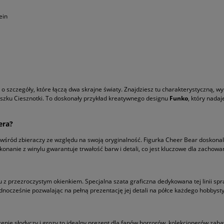
ein
o szczegóły, które łączą dwa skrajne światy. Znajdziesz tu charakterystyczną, w
zku Ciesznotki. To doskonały przykład kreatywnego designu
Funko
, który nada
era?
 wśród zbieraczy ze względu na swoją oryginalność. Figurka Cheer Bear doskonale
nanie z winylu gwarantuje trwałość barw i detali, co jest kluczowe dla zachowani
 z przezroczystym okienkiem. Specjalna szata graficzna dedykowana tej linii sp
nocześnie pozwalając na pełną prezentację jej detali na półce każdego hobbysty
enie słodyczy i grozy to idealny prezent dla fanów horrorów, kolekcjonerów zab