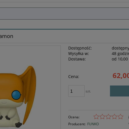
atamon
Dostępność:
dostępny
Wysyłka w:
48 godzi
Dostawa:
od 10,00 
Cena nie z
62,00
Cena:
płatności
szt.
Ocena:
Producent:
FUNKO