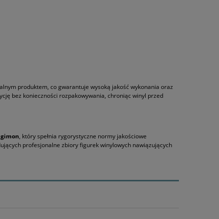
alnym produktem, co gwarantuje wysoką jakość wykonania oraz
ycję bez konieczności rozpakowywania, chroniąc winyl przed
igimon
, który spełnia rygorystyczne normy jakościowe
ujących profesjonalne zbiory figurek winylowych nawiązujących