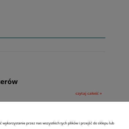
terów
czytaj całość »
wykorzystanie przez nas wszystkich tych plików i przejść do sklepu lub