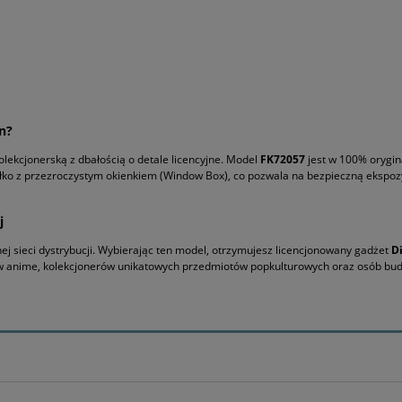
n?
olekcjonerską z dbałością o detale licencyjne. Model
FK72057
jest w 100% orygin
ełko z przezroczystym okienkiem (Window Box), co pozwala na bezpieczną ekspoz
j
nej sieci dystrybucji. Wybierając ten model, otrzymujesz licencjonowany gadżet
D
ków anime, kolekcjonerów unikatowych przedmiotów popkulturowych oraz osób bud