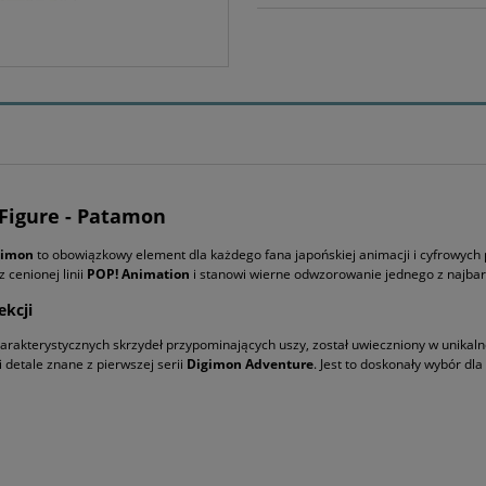
Figure - Patamon
gimon
to obowiązkowy element dla każdego fana japońskiej animacji i cyfrowy
 cenionej linii
POP! Animation
i stanowi wierne odwzorowanie jednego z najbar
ekcji
harakterystycznych skrzydeł przypominających uszy, został uwieczniony w unikalne
 detale znane z pierwszej serii
Digimon Adventure
. Jest to doskonały wybór dl