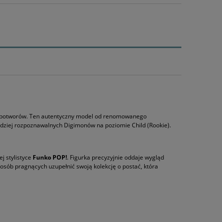
ch potworów. Ten autentyczny model od renomowanego
dziej rozpoznawalnych Digimonów na poziomie Child (Rookie).
j stylistyce
Funko POP!
. Figurka precyzyjnie oddaje wygląd
a osób pragnących uzupełnić swoją kolekcję o postać, która