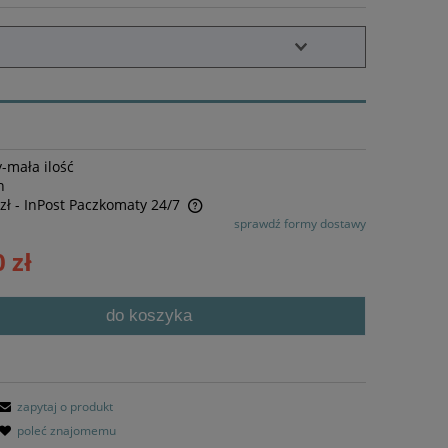
-mała ilość
n
zł
- InPost Paczkomaty 24/7
sprawdź formy dostawy
awiera ewentualnych kosztów
 zł
do koszyka
zapytaj o produkt
poleć znajomemu