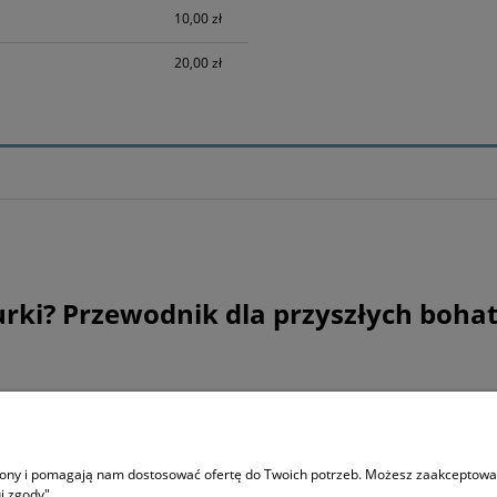
h kosztów
10,00 zł
20,00 zł
urki? Przewodnik dla przyszłych boha
O NAS
trony i pomagają nam dostosować ofertę do Twoich potrzeb. Możesz zaakceptować 
Co to Stworki i gdzie Potworki
j zgody".