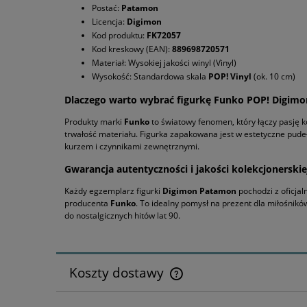
Postać:
Patamon
Licencja:
Digimon
Kod produktu:
FK72057
Kod kreskowy (EAN):
889698720571
Materiał: Wysokiej jakości winyl (Vinyl)
Wysokość: Standardowa skala
POP! Vinyl
(ok. 10 cm)
Dlaczego warto wybrać figurkę Funko POP! Digimo
Produkty marki
Funko
to światowy fenomen, który łączy pasję k
trwałość materiału. Figurka zapakowana jest w estetyczne pud
kurzem i czynnikami zewnętrznymi.
Gwarancja autentyczności i jakości kolekcjonerskie
Każdy egzemplarz figurki
Digimon Patamon
pochodzi z oficjal
producenta
Funko
. To idealny pomysł na prezent dla miłośni
do nostalgicznych hitów lat 90.
Koszty dostawy