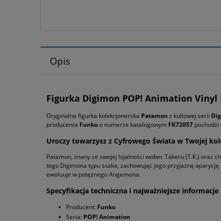
Opis
Figurka Digimon POP! Animation Vinyl 
Oryginalna figurka kolekcjonerska
Patamon
z kultowej serii
Di
producenta
Funko
o numerze katalogowym
FK72057
pochodzi z
Uroczy towarzysz z Cyfrowego Świata w Twojej kol
Patamon, znany ze swojej lojalności wobec Takeru (T.K.) oraz c
tego Digimona typu ssaka, zachowując jego przyjazną aparycję i
ewoluuje w potężnego Angemona.
Specyfikacja techniczna i najważniejsze informacje
Producent:
Funko
Seria:
POP! Animation