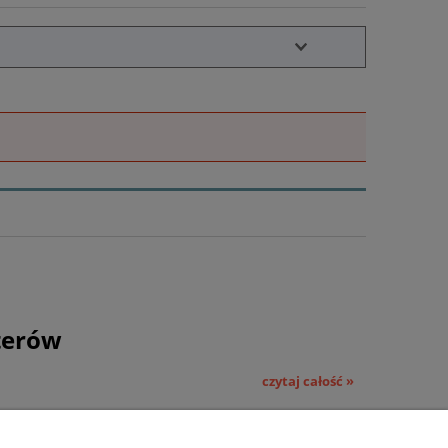
terów
czytaj całość »