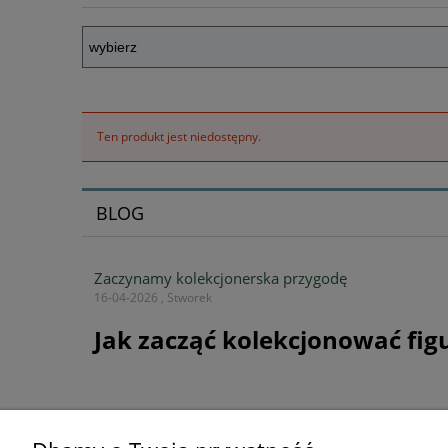
Ten produkt jest niedostępny.
BLOG
Zaczynamy kolekcjonerska przygodę
16-04-2026 , Stworek
Jak zacząć kolekcjonować fig