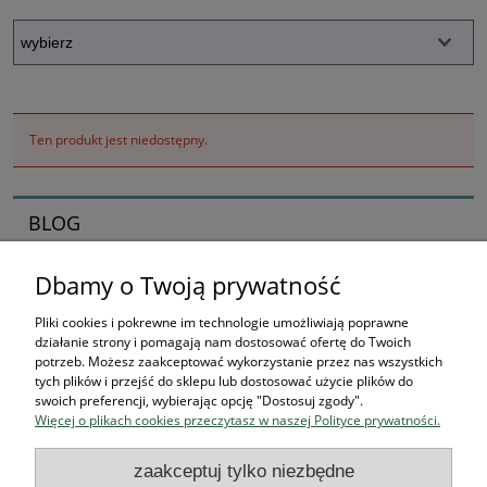
Ten produkt jest niedostępny.
BLOG
Dbamy o Twoją prywatność
Zaczynamy kolekcjonerska przygodę
16-04-2026 , Stworek
Pliki cookies i pokrewne im technologie umożliwiają poprawne
działanie strony i pomagają nam dostosować ofertę do Twoich
Jak zacząć kolekcjonować
potrzeb. Możesz zaakceptować wykorzystanie przez nas wszystkich
tych plików i przejść do sklepu lub dostosować użycie plików do
figurki? Przewodnik dla
swoich preferencji, wybierając opcję "Dostosuj zgody".
Więcej o plikach cookies przeczytasz w naszej Polityce prywatności.
przyszłych bohaterów
zaakceptuj tylko niezbędne
czytaj całość »