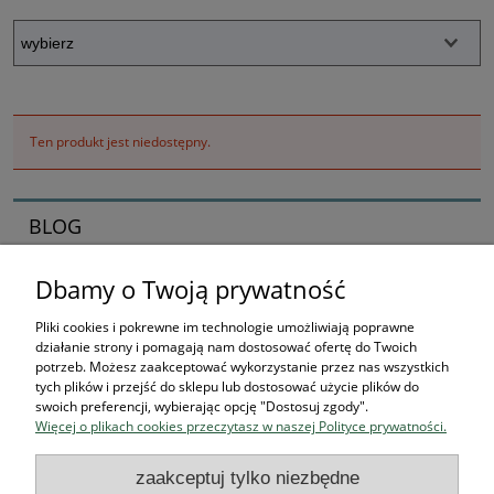
Ten produkt jest niedostępny.
BLOG
Dbamy o Twoją prywatność
Zaczynamy kolekcjonerska przygodę
16-04-2026 , Stworek
Pliki cookies i pokrewne im technologie umożliwiają poprawne
działanie strony i pomagają nam dostosować ofertę do Twoich
Jak zacząć kolekcjonować
potrzeb. Możesz zaakceptować wykorzystanie przez nas wszystkich
tych plików i przejść do sklepu lub dostosować użycie plików do
figurki? Przewodnik dla
swoich preferencji, wybierając opcję "Dostosuj zgody".
Więcej o plikach cookies przeczytasz w naszej Polityce prywatności.
przyszłych bohaterów
zaakceptuj tylko niezbędne
czytaj całość »