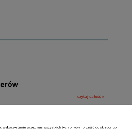
terów
czytaj całość »
wykorzystanie przez nas wszystkich tych plików i przejść do sklepu lub