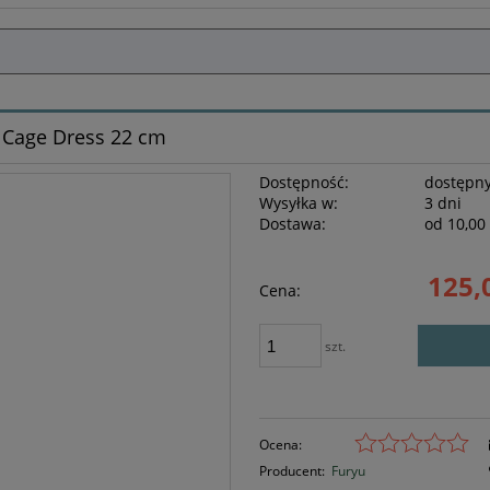
m Cage Dress 22 cm
Dostępność:
dostępny
Wysyłka w:
3 dni
Dostawa:
od 10,00 
Cena nie z
125,
Cena:
płatności
szt.
Ocena:
Producent:
Furyu