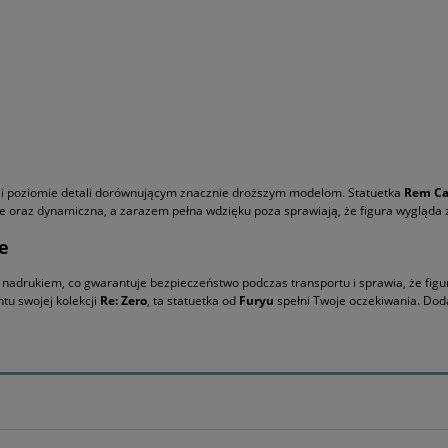
h i poziomie detali dorównującym znacznie droższym modelom. Statuetka
Rem Ca
ie oraz dynamiczna, a zarazem pełna wdzięku poza sprawiają, że figura wygląd
e
nadrukiem, co gwarantuje bezpieczeństwo podczas transportu i sprawia, że figurk
tu swojej kolekcji
Re: Zero
, ta statuetka od
Furyu
spełni Twoje oczekiwania. Doda