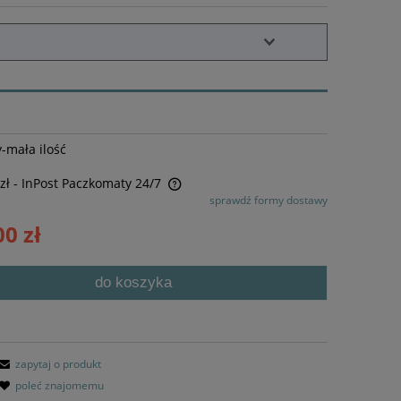
-mała ilość
zł
- InPost Paczkomaty 24/7
sprawdź formy dostawy
awiera ewentualnych kosztów
00 zł
do koszyka
zapytaj o produkt
poleć znajomemu