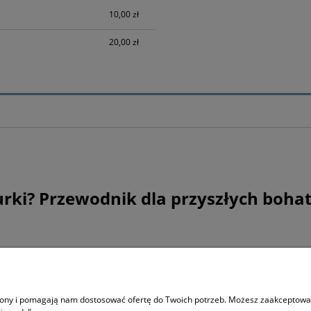
h kosztów
10,00 zł
20,00 zł
urki? Przewodnik dla przyszłych boha
O NAS
trony i pomagają nam dostosować ofertę do Twoich potrzeb. Możesz zaakceptować 