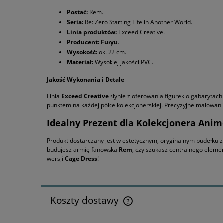
Postać:
Rem.
Seria:
Re: Zero Starting Life in Another World.
Linia produktów:
Exceed Creative.
Producent:
Furyu
.
Wysokość:
ok. 22 cm.
Materiał:
Wysokiej jakości PVC.
Jakość Wykonania i Detale
Linia
Exceed Creative
słynie z oferowania figurek o gabarytac
punktem na każdej półce kolekcjonerskiej. Precyzyjne malowan
Idealny Prezent dla Kolekcjonera Anim
Produkt dostarczany jest w estetycznym, oryginalnym pudełku z 
budujesz armię fanowską
Rem
, czy szukasz centralnego elemen
wersji
Cage Dress
!
Koszty dostawy