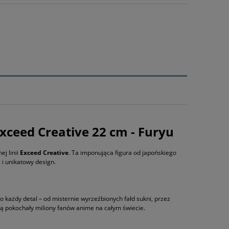
Exceed Creative 22 cm - Furyu
ej linii
Exceed Creative
. Ta imponująca figura od japońskiego
 i unikatowy design.
o każdy detal – od misternie wyrzeźbionych fałd sukni, przez
órą pokochały miliony fanów anime na całym świecie.