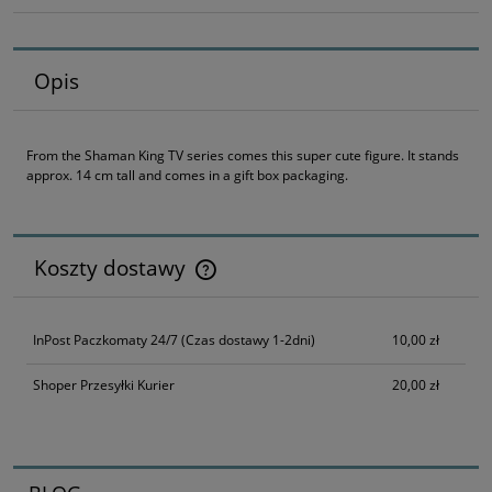
Opis
From the Shaman King TV series comes this super cute figure. It stands
approx. 14 cm tall and comes in a gift box packaging.
Koszty dostawy
Cena nie zawiera ewentualnych kosztów płatności
InPost Paczkomaty 24/7
(Czas dostawy 1-2dni)
10,00 zł
Shoper Przesyłki Kurier
20,00 zł