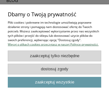
BLOG
Dbamy o Twoją prywatność
Zaczynamy kolekcjonerska przygodę
16-04-2026 , Stworek
Pliki cookies i pokrewne im technologie umożliwiają poprawne
działanie strony i pomagają nam dostosować ofertę do Twoich
Jak zacząć kolekcjonować
potrzeb. Możesz zaakceptować wykorzystanie przez nas wszystkich
tych plików i przejść do sklepu lub dostosować użycie plików do
figurki? Przewodnik dla
swoich preferencji, wybierając opcję "Dostosuj zgody".
Więcej o plikach cookies przeczytasz w naszej Polityce prywatności.
przyszłych bohaterów
zaakceptuj tylko niezbędne
czytaj całość »
dostosuj zgody
Podstawowe informacje
zaakceptuj wszystkie
O NAS
pokaż pełną wersję strony
Sklep internetowy Shoper.pl