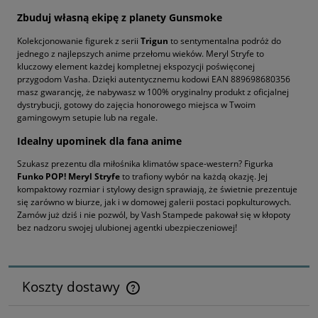
Zbuduj własną ekipę z planety Gunsmoke
Kolekcjonowanie figurek z serii
Trigun
to sentymentalna podróż do
jednego z najlepszych anime przełomu wieków. Meryl Stryfe to
kluczowy element każdej kompletnej ekspozycji poświęconej
przygodom Vasha. Dzięki autentycznemu kodowi EAN 889698680356
masz gwarancję, że nabywasz w 100% oryginalny produkt z oficjalnej
dystrybucji, gotowy do zajęcia honorowego miejsca w Twoim
gamingowym setupie lub na regale.
Idealny upominek dla fana anime
Szukasz prezentu dla miłośnika klimatów space-western? Figurka
Funko POP! Meryl Stryfe
to trafiony wybór na każdą okazję. Jej
kompaktowy rozmiar i stylowy design sprawiają, że świetnie prezentuje
się zarówno w biurze, jak i w domowej galerii postaci popkulturowych.
Zamów już dziś i nie pozwól, by Vash Stampede pakował się w kłopoty
bez nadzoru swojej ulubionej agentki ubezpieczeniowej!
Koszty dostawy
Cena nie zawiera ewentualnych kosztów płatności