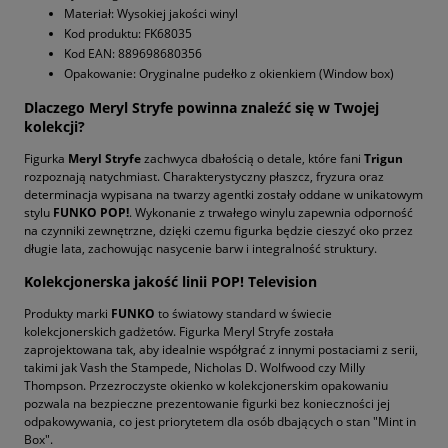
Materiał: Wysokiej jakości winyl
Kod produktu: FK68035
Kod EAN: 889698680356
Opakowanie: Oryginalne pudełko z okienkiem (Window box)
Dlaczego Meryl Stryfe powinna znaleźć się w Twojej
kolekcji?
Figurka
Meryl Stryfe
zachwyca dbałością o detale, które fani
Trigun
rozpoznają natychmiast. Charakterystyczny płaszcz, fryzura oraz
determinacja wypisana na twarzy agentki zostały oddane w unikatowym
stylu
FUNKO POP!
. Wykonanie z trwałego winylu zapewnia odporność
na czynniki zewnętrzne, dzięki czemu figurka będzie cieszyć oko przez
długie lata, zachowując nasycenie barw i integralność struktury.
Kolekcjonerska jakość linii POP! Television
Produkty marki
FUNKO
to światowy standard w świecie
kolekcjonerskich gadżetów. Figurka Meryl Stryfe została
zaprojektowana tak, aby idealnie współgrać z innymi postaciami z serii,
takimi jak Vash the Stampede, Nicholas D. Wolfwood czy Milly
Thompson. Przezroczyste okienko w kolekcjonerskim opakowaniu
pozwala na bezpieczne prezentowanie figurki bez konieczności jej
odpakowywania, co jest priorytetem dla osób dbających o stan "Mint in
Box".