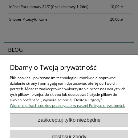
InPost Paczkomaty 24/7
(Czas dostawy 1-2dni)
10,00 zł
Shoper Przesyłki Kurier
20,00 zł
BLOG
Dbamy o Twoją prywatność
Zaczynamy kolekcjonerska przygodę
16-04-2026 , Stworek
Pliki cookies i pokrewne im technologie umożliwiają poprawne
działanie strony i pomagają nam dostosować ofertę do Twoich
Jak zacząć kolekcjonować
potrzeb. Możesz zaakceptować wykorzystanie przez nas wszystkich
tych plików i przejść do sklepu lub dostosować użycie plików do
figurki? Przewodnik dla
swoich preferencji, wybierając opcję "Dostosuj zgody".
Więcej o plikach cookies przeczytasz w naszej Polityce prywatności.
przyszłych bohaterów
zaakceptuj tylko niezbędne
czytaj całość »
dostosuj zgody