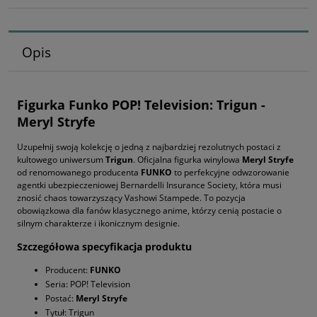
Opis
Figurka Funko POP! Television: Trigun -
Meryl Stryfe
Uzupełnij swoją kolekcję o jedną z najbardziej rezolutnych postaci z
kultowego uniwersum
Trigun
. Oficjalna figurka winylowa
Meryl Stryfe
od renomowanego producenta
FUNKO
to perfekcyjne odwzorowanie
agentki ubezpieczeniowej Bernardelli Insurance Society, która musi
znosić chaos towarzyszący Vashowi Stampede. To pozycja
obowiązkowa dla fanów klasycznego anime, którzy cenią postacie o
silnym charakterze i ikonicznym designie.
Szczegółowa specyfikacja produktu
Producent:
FUNKO
Seria: POP! Television
Postać:
Meryl Stryfe
Tytuł: Trigun