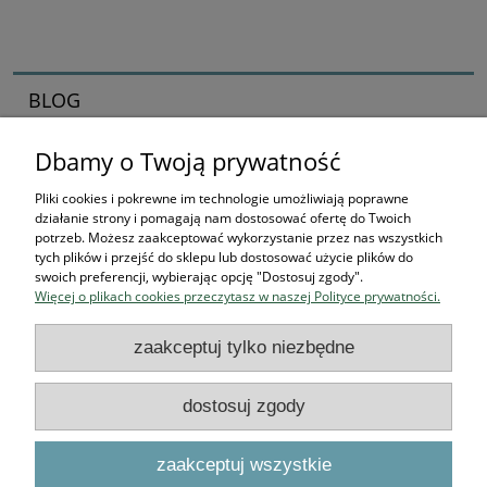
BLOG
Dbamy o Twoją prywatność
Zaczynamy kolekcjonerska przygodę
16-04-2026 , Stworek
Pliki cookies i pokrewne im technologie umożliwiają poprawne
działanie strony i pomagają nam dostosować ofertę do Twoich
Jak zacząć kolekcjonować
potrzeb. Możesz zaakceptować wykorzystanie przez nas wszystkich
tych plików i przejść do sklepu lub dostosować użycie plików do
figurki? Przewodnik dla
swoich preferencji, wybierając opcję "Dostosuj zgody".
Więcej o plikach cookies przeczytasz w naszej Polityce prywatności.
przyszłych bohaterów
zaakceptuj tylko niezbędne
czytaj całość »
dostosuj zgody
Podstawowe informacje
zaakceptuj wszystkie
O NAS