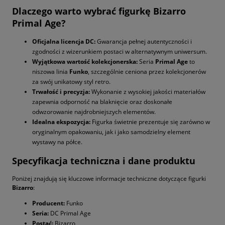
Dlaczego warto wybrać figurkę Bizarro
Primal Age?
Oficjalna licencja DC:
Gwarancja pełnej autentyczności i
zgodności z wizerunkiem postaci w alternatywnym uniwersum.
Wyjątkowa wartość kolekcjonerska:
Seria
Primal Age
to
niszowa linia
Funko
, szczególnie ceniona przez kolekcjonerów
za swój unikatowy styl retro.
Trwałość i precyzja:
Wykonanie z wysokiej jakości materiałów
zapewnia odporność na blaknięcie oraz doskonałe
odwzorowanie najdrobniejszych elementów.
Idealna ekspozycja:
Figurka świetnie prezentuje się zarówno w
oryginalnym opakowaniu, jak i jako samodzielny element
wystawy na półce.
Specyfikacja techniczna i dane produktu
Poniżej znajdują się kluczowe informacje techniczne dotyczące figurki
Bizarro
:
Producent:
Funko
Seria:
DC Primal Age
Postać:
Bizarro