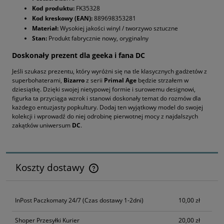
Kod produktu:
FK35328
Kod kreskowy (EAN):
889698353281
Materiał:
Wysokiej jakości winyl / tworzywo sztuczne
Stan:
Produkt fabrycznie nowy, oryginalny
Doskonały prezent dla geeka i fana DC
Jeśli szukasz prezentu, który wyróżni się na tle klasycznych gadżetów z
superbohaterami,
Bizarro
z serii
Primal Age
będzie strzałem w
dziesiątkę. Dzięki swojej nietypowej formie i surowemu designowi,
figurka ta przyciąga wzrok i stanowi doskonały temat do rozmów dla
każdego entuzjasty popkultury. Dodaj ten wyjątkowy model do swojej
kolekcji i wprowadź do niej odrobinę pierwotnej mocy z najdalszych
zakątków uniwersum
DC
.
Koszty dostawy
Cena nie zawiera ewentualnych kosztów płatności
InPost Paczkomaty 24/7
(Czas dostawy 1-2dni)
10,00 zł
Shoper Przesyłki Kurier
20,00 zł