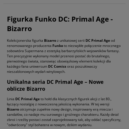
Figurka Funko DC: Primal Age -
Bizarro
Kolekcjonerska figurka
Bizarro
z unikatowej serii
DC Primal Age
od
renomowanego producenta
Funko
to niezwykłe połączenie mrocznego
sobowtóra Supermana z estetyką barbarzyńskich wojowników fantasy.
Ten precyzyjnie wykonany model przenosi postać do brutalnego,
pierwotnego świata, stanowiąc obowiązkowy element kolekcji dla
każdego fana uniwersum
DC Comics
oraz poszukiwaczy
nieszablonowych wydań winylowych.
Unikalna seria DC Primal Age – Nowe
oblicze Bizarro
Linia
DC Primal Age
to hołd dla klasycznych figurek akcji z lat 80.,
łączący nostalgię z nowoczesną jakością wykonania. W tej wersji
Bizarro
otrzymuje zupełnie nowy design, inspirowany erą miecza i
sandałów, co nadaje mu surowego i groźnego charakteru. Każdy detal
zbroi i rzeźby postaci został zaprojektowany tak, aby oddać specyficzny,
"odwrócony" styl bohatera w nowym, dzikim wydaniu.