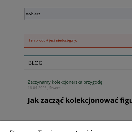
Ten produkt jest niedostępny.
BLOG
Zaczynamy kolekcjonerska przygodę
16-04-2026 , Stworek
Jak zacząć kolekcjonować fig