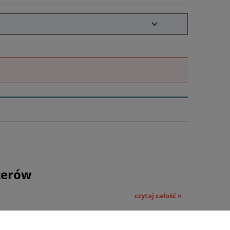
terów
czytaj całość »