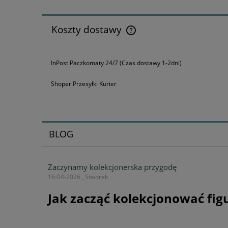
Koszty dostawy
Cena nie zawiera ewentualnyc
InPost Paczkomaty 24/7
(Czas dostawy 1-2dni)
płatności
Shoper Przesyłki Kurier
BLOG
Zaczynamy kolekcjonerska przygodę
16-04-2026 , Stworek
Jak zacząć kolekcjonować fig