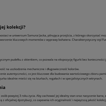
ej kolekcji?
postaci w uniwersum Samurai Jacka, pilnująca przejścia, z którego skorzystać mo
dtworzenie kluczowych momentów z wyprawy bohatera. Charakterystyczny styl Fun
ycznym pudełku z okienkiem, co pozwala na ekspozycję figurki bez konieczności 
ość na uszkodzenia mechaniczne i długowieczność kolorów.
nie autentyczności, co jest kluczowe dla budowania wartościowego zbioru pamią
rka idealnie mieści się na biurkach, regałach i w specjalistycznych witrynach.
nia
osób powyżej 3 roku życia. Aby zachować jej idealny stan oraz nasycenie barw, z
z oficjalnej dystrybucji, co zapewnia ich oryginalność i najwyższą jakość kolekc