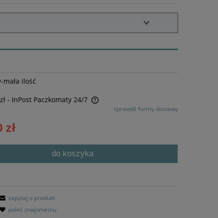
-mała ilość
zł
- InPost Paczkomaty 24/7
sprawdź formy dostawy
awiera ewentualnych kosztów
 zł
do koszyka
zapytaj o produkt
poleć znajomemu