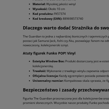
Materiał:
Wysokiej jakości winyl
Wysokość:
Około 10 cm
Kod produktu:
FK57374
Kod kreskowy (EAN):
889698573740
Dlaczego warto dodać Strażnika do swoj
The Guardian to jedna z najbardziej ikonicznych i tajemniczych 
postaci jak Samurai Jack, Ashi czy Aku, pozwalając fanom na o
nowoczesny, kolekcjonerski sznyt.
Atuty figurek Funko POP! Vinyl
Estetyka Window Box:
Produkt dostarczany jest w estet
kolekcjonerską.
Trwałość:
Wykonanie z trwałego winylu zapewnia odporn
Oficjalna licencja:
Każdy egzemplarz posiada potwierdze
Uniwersalny rozmiar:
Kompaktowa skala sprawia, że figu
Bezpieczeństwo i zasady przechowywa
Figurka The Guardian przeznaczona jest dla kolekcjonerów oraz 
promieni słonecznych. Wszystkie nasze produkty Funko pochodzą 