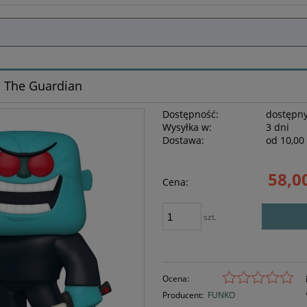
e The Guardian
Dostępność:
dostępny
Wysyłka w:
3 dni
Dostawa:
od 10,00 
Cena nie z
58,00
Cena:
płatności
szt.
Ocena:
Producent:
FUNKO