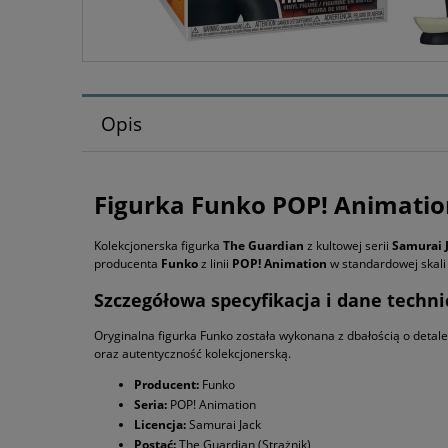
Opis
Figurka Funko POP! Animation
Kolekcjonerska figurka
The Guardian
z kultowej serii
Samurai 
producenta
Funko
z linii
POP! Animation
w standardowej skali 
Szczegółowa specyfikacja i dane techn
Oryginalna figurka Funko została wykonana z dbałością o detale
oraz autentyczność kolekcjonerską.
Producent:
Funko
Seria:
POP! Animation
Licencja:
Samurai Jack
Postać:
The Guardian (Strażnik)