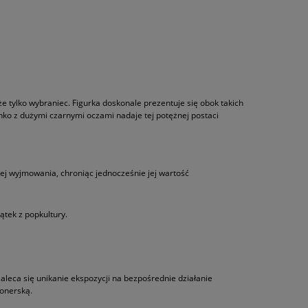
że tylko wybraniec. Figurka doskonale prezentuje się obok takich
ko z dużymi czarnymi oczami nadaje tej potężnej postaci
jej wyjmowania, chroniąc jednocześnie jej wartość
tek z popkultury.
aleca się unikanie ekspozycji na bezpośrednie działanie
jonerską.