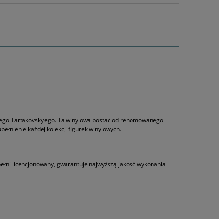
y’ego Tartakovsky’ego. Ta winylowa postać od renomowanego
ełnienie każdej kolekcji figurek winylowych.
 pełni licencjonowany, gwarantuje najwyższą jakość wykonania