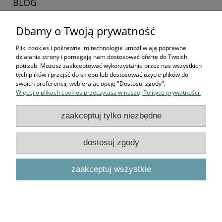
BLOG
Dbamy o Twoją prywatność
Zaczynamy kolekcjonerska przygodę
16-04-2026 , Stworek
Pliki cookies i pokrewne im technologie umożliwiają poprawne
działanie strony i pomagają nam dostosować ofertę do Twoich
Jak zacząć kolekcjonować
potrzeb. Możesz zaakceptować wykorzystanie przez nas wszystkich
tych plików i przejść do sklepu lub dostosować użycie plików do
figurki? Przewodnik dla
swoich preferencji, wybierając opcję "Dostosuj zgody".
Więcej o plikach cookies przeczytasz w naszej Polityce prywatności.
przyszłych bohaterów
zaakceptuj tylko niezbędne
czytaj całość »
dostosuj zgody
Podstawowe informacje
zaakceptuj wszystkie
O NAS
pokaż pełną wersję strony
Sklep internetowy Shoper.pl